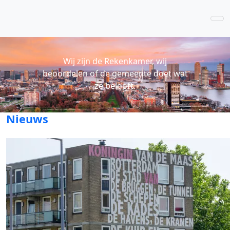
Wij zijn de Rekenkamer, wij
beoordelen of de gemeente doet wat
ze belooft.
Nieuws