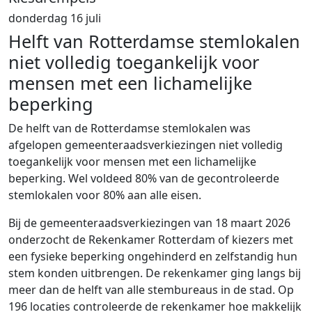
donderdag 16 juli
Helft van Rotterdamse stemlokalen
niet
volledig
toegankelijk
voor
mensen met een
lichamelijke
beperking
De helft van de Rotterdamse stemlokalen was
afgelopen gemeenteraadsverkiezingen
niet
volledig
toegankelijk voor
mensen met een lichamelijke
beperking.
Wel voldeed 80% van de gecontroleerde
stemlokalen voor 80% aan alle eisen.
B
ij de gemeenteraadsverkiezingen
van 18 maart 2026
onderzocht de
R
ekenkamer
Rotterdam
of
kiezers
met
een
fysieke beperking
ongehinderd en zelfstandig hun
stem
konden uitbrengen.
De rekenkamer
ging
langs
bij
meer dan de helft van alle
stembureaus
in de stad
.
Op
196 locaties
controleerde de rekenkamer
hoe makkelijk